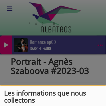
Romance op69
Podcasts
GABRIEL FAURE
Portrait
Portrait - Agnès Szaboova #2023-03
Portrait - Agnès
Szaboova #2023-03
Les informations que nous
collectons