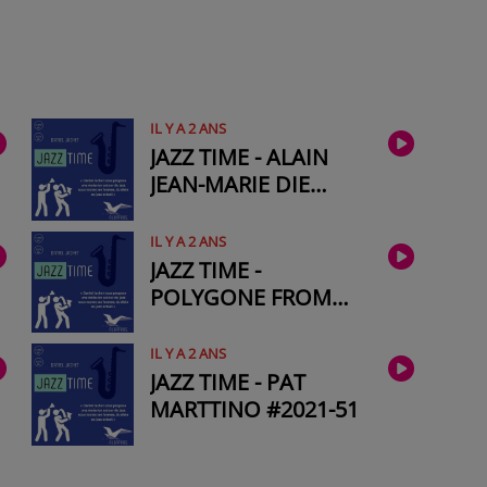
IL Y A 2 ANS
JAZZ TIME - ALAIN
JEAN-MARIE DIE
#2022-03
IL Y A 2 ANS
JAZZ TIME -
POLYGONE FROM
SILA #2022-01
IL Y A 2 ANS
JAZZ TIME - PAT
MARTTINO #2021-51