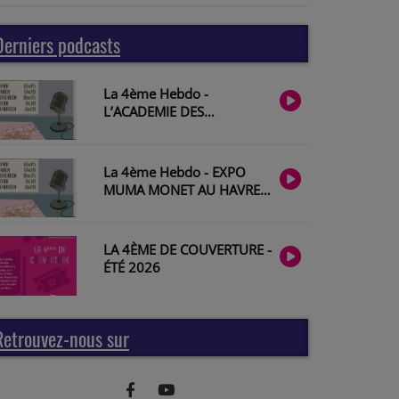
Derniers podcasts
Plus
La 4ème Hebdo -
L’ACADEMIE DES
MUSICIENS DE SAINT-
JULIEN avec François
Lazarevitch
La 4ème Hebdo - EXPO
MUMA MONET AU HAVRE
avec Géraldine Lefebvre
#2026-28
LA 4ÈME DE COUVERTURE -
ÉTÉ 2026
Retrouvez-nous sur