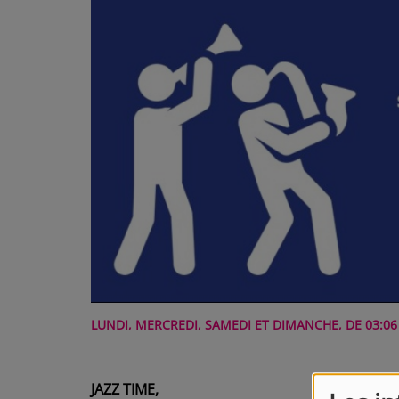
LUNDI, MERCREDI, SAMEDI ET DIMANCHE, DE 03:06 
JAZZ TIME,