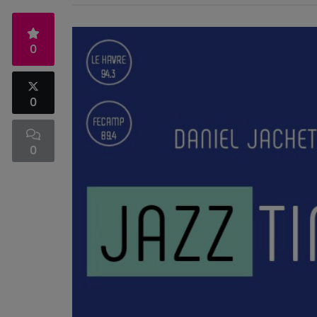
0
0
0