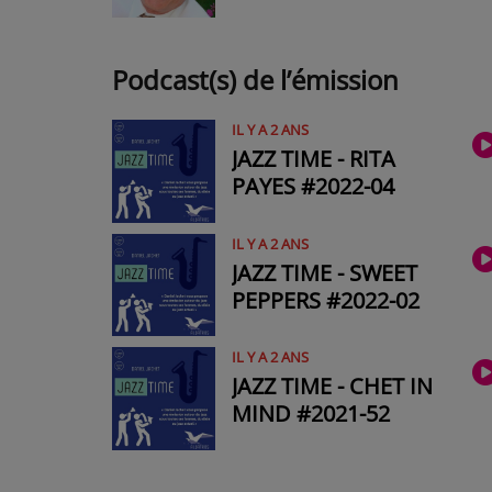
Podcast(s) de l’émission
IL Y A 2 ANS
JAZZ TIME - RITA
PAYES #2022-04
IL Y A 2 ANS
JAZZ TIME - SWEET
PEPPERS #2022-02
IL Y A 2 ANS
JAZZ TIME - CHET IN
MIND #2021-52