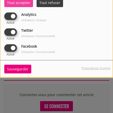
Tout accepter
Tout refuser
Analytics
Utilisation: Analyse
Activé
Twitter
Utilisation: Fonctionnalité
Activé
Facebook
, DE 09:05 À 09:05
Utilisation: Fonctionnalité
Activé
Propulsé par Orejime
Sauvegarder
Commentaires(0)
Connectez-vous pour commenter cet article
SE CONNECTER