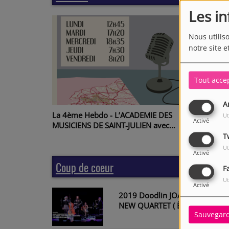
Les i
Nous utilis
notre site e
Tout acce
A
La 4ème Hebdo - L’ACADEMIE DES
La 4èm
Ut
Activé
MUSICIENS DE SAINT-JULIEN avec
MONET 
François Lazarevitch
Lefebv
T
Ut
Activé
Coup de coeur
Plu
F
Ut
Activé
2019 Doodlin JOAN CHAMORR
NEW QUARTET ( ÈLIA BASTIDA,
Sauvegar
ALBA ARMENGOU, CARLA MOTI
& SCOTT HAMILTON