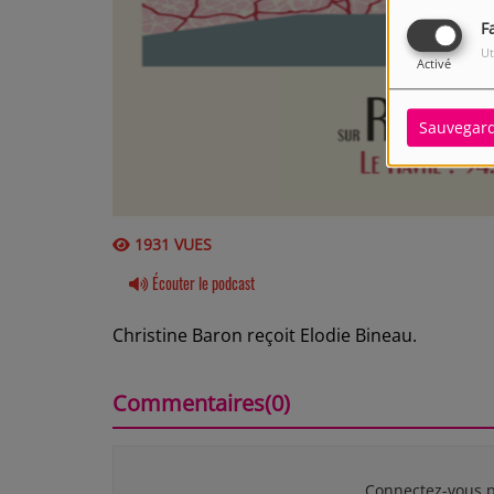
F
Ut
Activé
Sauvegar
1931 VUES
Écouter le podcast
Christine Baron reçoit Elodie Bineau.
Commentaires(0)
Connectez-vous p