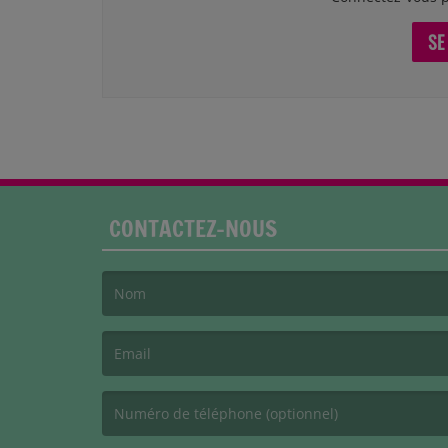
SE
CONTACTEZ-NOUS
(Le nom est obligatoire. )
(L’email est obligatoire. )