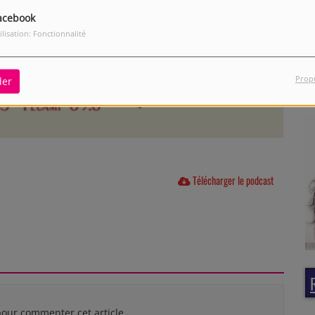
acebook
ilisation: Fonctionnalité
Prop
der
Télécharger le podcast
our commenter cet article