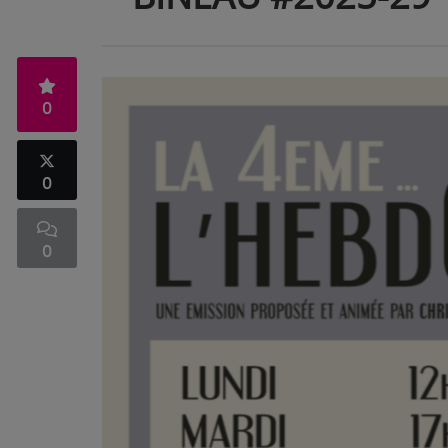
0
0
0