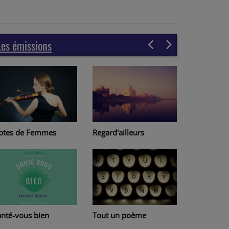
Les émissions
Regard'ailleurs
otes de Femmes
Page à pa
Tout un poème
anté-vous bien
Lire au Ha