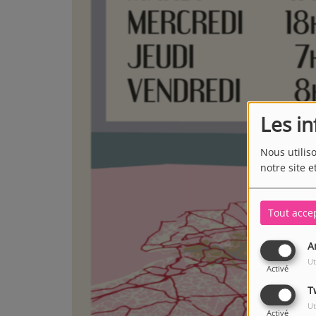
Les i
Nous utilis
notre site e
Tout acce
A
Ut
Activé
T
Ut
Activé