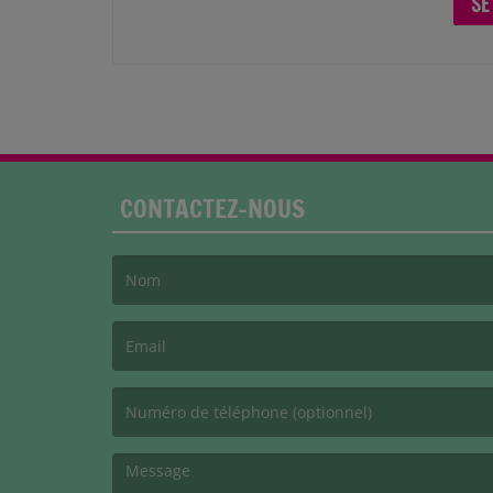
SE
CONTACTEZ-NOUS
(Le nom est obligatoire. )
(L’email est obligatoire. )