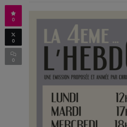
0
0
0