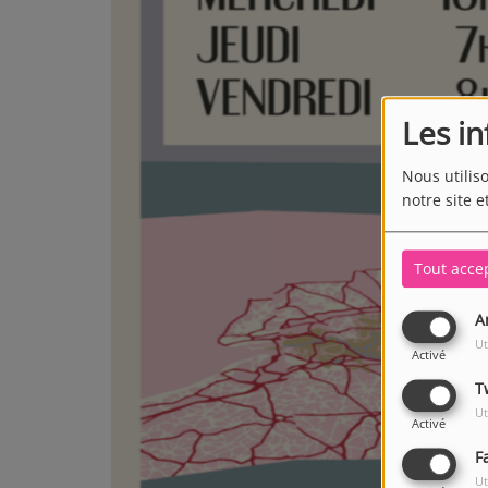
Les i
Nous utilis
notre site e
Tout acce
A
Ut
Activé
T
Ut
Activé
F
Ut