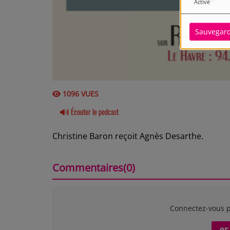
Activé
Sauvegar
1096 VUES
Écouter le podcast
Christine Baron reçoit Agnès Desarthe.
Commentaires(0)
Connectez-vous p