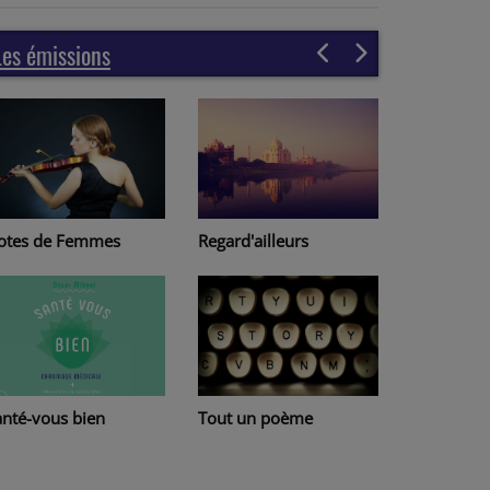
Les émissions
Regard'ailleurs
otes de Femmes
Page à pa
Tout un poème
anté-vous bien
Lire au Ha