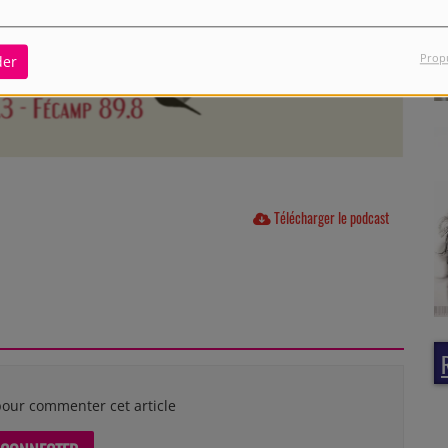
Prop
der
Télécharger le podcast
our commenter cet article