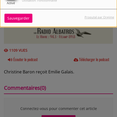
Utilisation: Fonctionnalité
Activé
Propulsé par Orejime
Sauvegarder
1109 VUES
Écouter le podcast
Télécharger le podcast
Christine Baron reçoit Emilie Galais.
Commentaires(0)
Connectez-vous pour commenter cet article