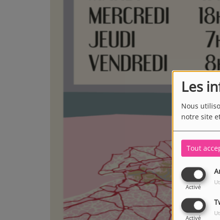
Les i
Nous utilis
notre site e
Tout acce
A
Ut
Activé
T
Ut
Activé