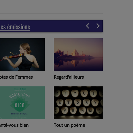
Les émissions
gard'ailleurs
Page à page
out un poème
Lire au Havre