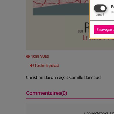
F
Ut
Activé
Sauvegar
1089 VUES
Écouter le podcast
Christine Baron reçoit Camille Barnaud
Commentaires(0)
Connectez-vous p