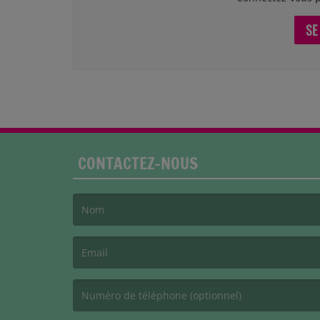
SE
CONTACTEZ-NOUS
(Le nom est obligatoire. )
(L’email est obligatoire. )