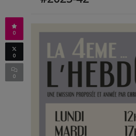
0
0
0