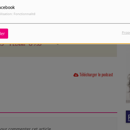
acebook
ilisation: Fonctionnalité
Prop
der
Télécharger le podcast
our commenter cet article