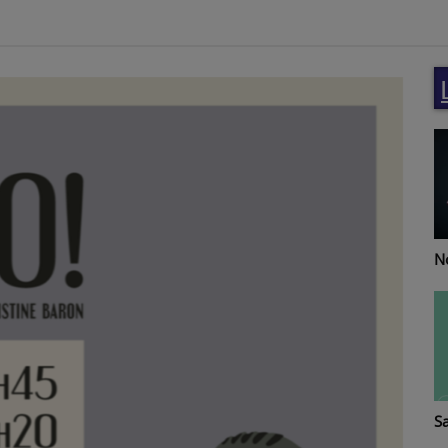
Re
Notes de Femmes
T
Santé-vous bien