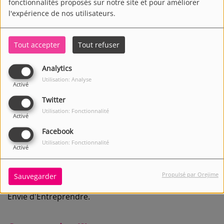
fonctionnalités proposés sur notre site et pour améliorer
l'expérience de nos utilisateurs.
Tout accepter
Tout refuser
Analytics
Utilisation: Analyse
Activé
Twitter
Utilisation: Fonctionnalité
Activé
Facebook
Utilisation: Fonctionnalité
Activé
1846 VUES
Écouter le podcast
Télécharger le podcast
Propulsé par Orejime
Sauvegarder
Envie d'Entreprendre.