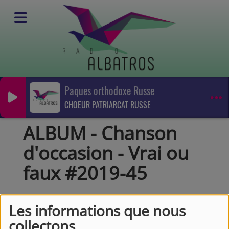
Paques orthodoxe Russe
Podcasts
CHOEUR PATRIARCAT RUSSE
Album
ALBUM - Chanson d'occasion - Vrai ou faux #2019-45
ALBUM - Chanson
d'occasion - Vrai ou
faux #2019-45
Les informations que nous
collectons