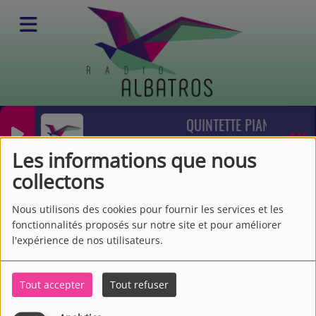
QUINTETTE PIANO & COR
Equipes
Animateurs
Josette Payen
Jean SIBELIUS / QUATUOR HE
Les informations que nous
Josette Payen
collectons
Nous utilisons des cookies pour fournir les services et les
fonctionnalités proposés sur notre site et pour améliorer
l'expérience de nos utilisateurs.
Tout accepter
Tout refuser