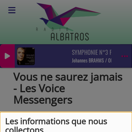
SYMPHONIE N°3 FA MAJ O
Vidéos
Jazz
Vous ne saurez jamais - Les Voice Messengers
Johannes BRAHMS / ORCH PHILHA
Vous ne saurez jamais
- Les Voice
Messengers
Les informations que nous
collectons