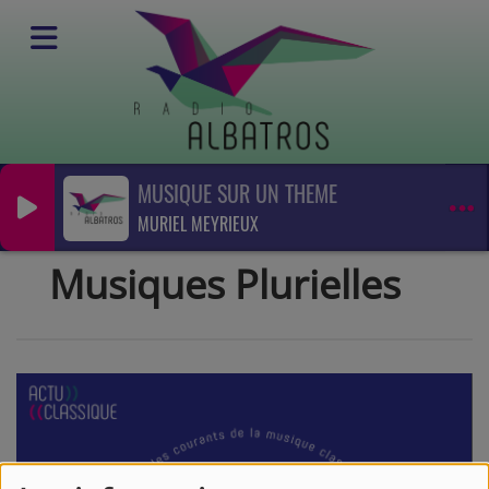
MUSIQUE SUR UN THEME
Emissions
MURIEL MEYRIEUX
Musique Classique
Musiques Plurielles
Musiques Plurielles