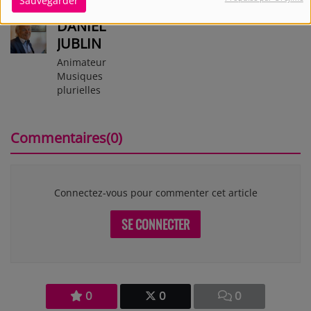
Sauvegarder
DANIEL
JUBLIN
Animateur
Musiques
plurielles
Commentaires(0)
Connectez-vous pour commenter cet article
SE CONNECTER
0
0
0