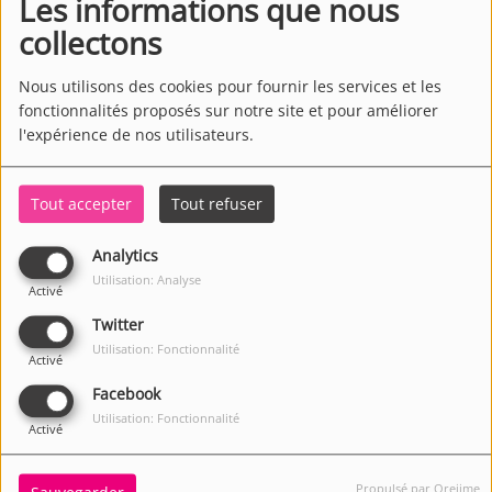
Les informations que nous
collectons
Nous utilisons des cookies pour fournir les services et les
fonctionnalités proposés sur notre site et pour améliorer
l'expérience de nos utilisateurs.
Tout accepter
Tout refuser
Analytics
Utilisation: Analyse
Activé
Twitter
Utilisation: Fonctionnalité
Activé
, DE 03:12 À 03:12
Facebook
Utilisation: Fonctionnalité
Activé
Animateur(s) de l’émission
Propulsé par Orejime