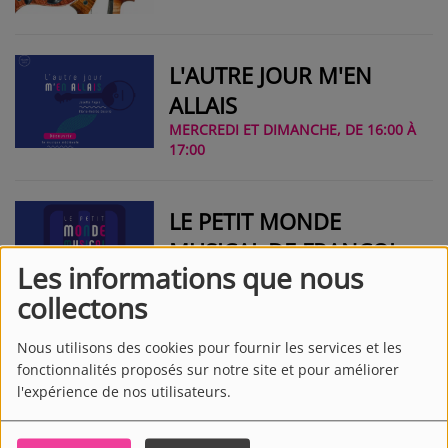
L'AUTRE JOUR M'EN
ALLAIS
MERCREDI ET DIMANCHE, DE 16:00 À
17:00
LE PETIT MONDE
MUSICAL DE FRANÇOISE
Les informations que nous
ET THÉRÈSE
MARDI, JEUDI, SAMEDI ET DIMANCHE,
DE 15:25 À 15:25
collectons
Nous utilisons des cookies pour fournir les services et les
DE MUSIQUE ET D'EAU
fonctionnalités proposés sur notre site et pour améliorer
FRAÎCHE
l'expérience de nos utilisateurs.
, DE 15:17 À 15:17