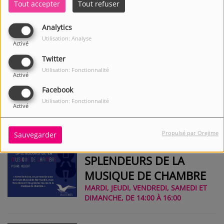
Tout accepter
Tout refuser
MI-BEMOL
Analytics
MARDI ET JEUDI, DE 15:10 À 15:55
Utilisation: Analyse
Activé
Twitter
Utilisation: Fonctionnalité
Activé
Facebook
ORGUES EN SEINE
Utilisation: Fonctionnalité
MERCREDI, VENDREDI, SAMEDI ET
Activé
DIMANCHE, DE 14:15 À 15:00
Propulsé par Orejime
Sauvegarder
SPLENDEURS DE LA
MUSIQUE DE CHAMBRE
MARDI, JEUDI, VENDREDI, SAMEDI ET
DIMANCHE, DE 14:00 À 16:00