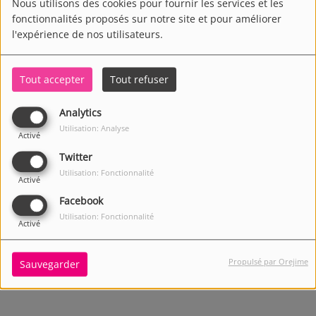
Nous utilisons des cookies pour fournir les services et les
fonctionnalités proposés sur notre site et pour améliorer
l'expérience de nos utilisateurs.
Tout accepter
Tout refuser
Analytics
Utilisation: Analyse
Activé
Twitter
Utilisation: Fonctionnalité
Activé
Facebook
2297 VUES
Utilisation: Fonctionnalité
Activé
Écouter le podcast
Télécharger le podcast
Gilles MESAS reçoit l'association Suicide Phenix pour la
Propulsé par Orejime
Sauvegarder
prévention du suicide