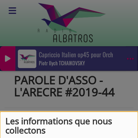
Capriccio Italien op45 pour Orch
Podcasts
Piotr Ilych TCHAIKOVSKY
Parole d'asso
PAROLE D'ASSO - L'ARECRE #2019-44
PAROLE D'ASSO -
L'ARECRE #2019-44
Les informations que nous
collectons