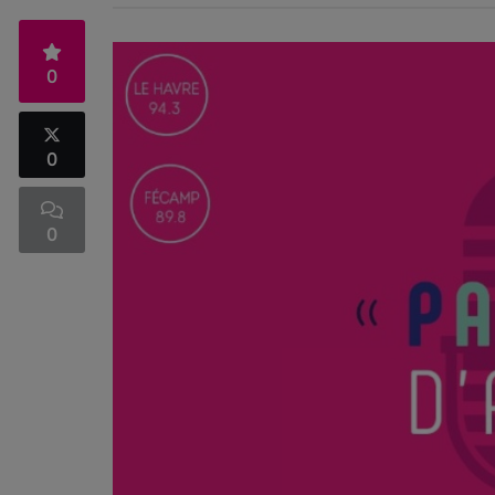
0
0
0