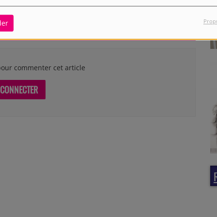
Prop
der
our commenter cet article
 CONNECTER