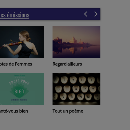
Les émissions
Regard'ailleurs
otes de Femmes
Page à pa
Tout un poème
anté-vous bien
Lire au Ha