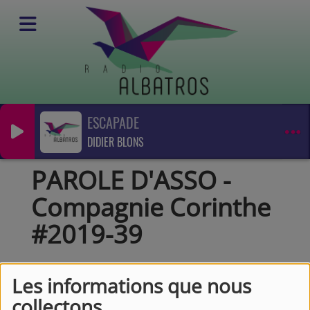
ESCAPADE
Podcasts
DIDIER BLONS
Parole d'asso
PAROLE D'ASSO - Compagnie Corinthe #2019-39
PAROLE D'ASSO -
Compagnie Corinthe
#2019-39
Les informations que nous
collectons