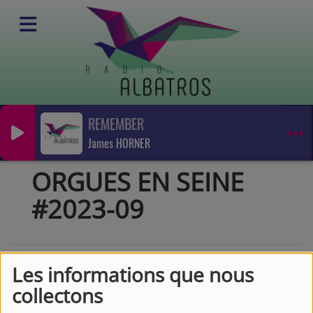
REMEMBER
Podcasts
James HORNER
Orgues en Seine
ORGUES EN SEINE #2023-09
ORGUES EN SEINE
#2023-09
Les informations que nous
collectons