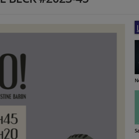
Re
Notes de Femmes
T
Santé-vous bien