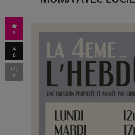
0
0
0