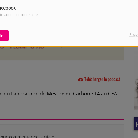
acebook
ilisation: Fonctionnalité
Prop
der
Télécharger le podcast
ble du Laboratoire de Mesure du Carbone 14 au CEA.
our commenter cet article