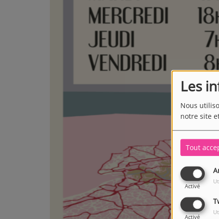
Les i
Nous utilis
notre site e
Tout acce
A
Ut
Activé
T
Ut
Activé