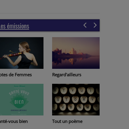
Les émissions
gard'ailleurs
Page à page
out un poème
Lire au Havre