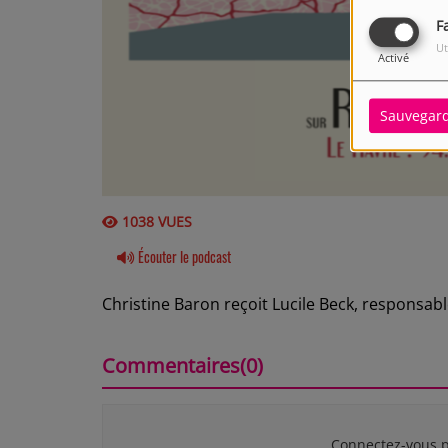
F
Ut
Activé
Sauvegar
1038 VUES
Écouter le podcast
Christine Baron reçoit Lucile Beck, responsa
Commentaires(0)
Connectez-vous p