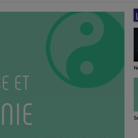
Re
Notes de Femmes
T
Santé-vous bien