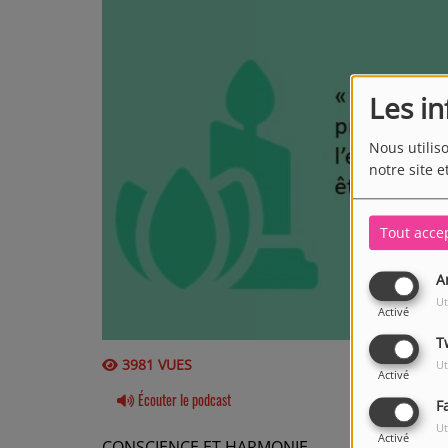
Les i
Nous utilis
notre site e
Tout acce
A
Ut
Activé
T
3981 VUES
Ut
Activé
Écouter le podcast
F
Ut
Activé
CONSCIENCE ET HARMONIE