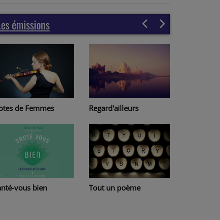
Les émissions
gard'ailleurs
Page à page
out un poème
Lire au Havre