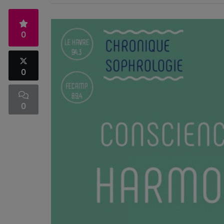
0
0
0