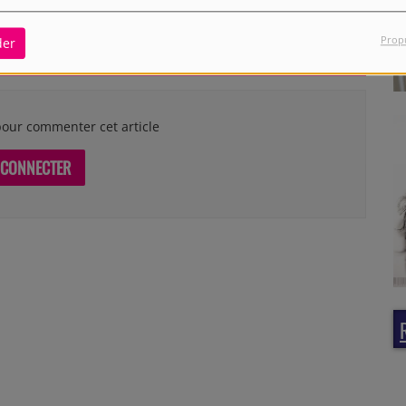
Prop
der
our commenter cet article
 CONNECTER